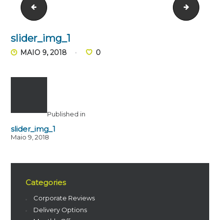
slider_1_1
slider_i
slider_img_1
MAIO 9, 2018
0
Published in
slider_img_1
Maio 9, 2018
Categories
Corporate Reviews
Delivery Options