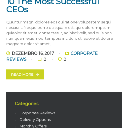
10 The Most Successful
CEOs
Quuntur magni dolores eos qui ratione voluptatem sequi
nesciunt. Neque porro quisquam est, qui dolorem ipsum
quiaolor sit amet, consectetur, adipisci velit, sed quia non
numquam eius modi tempora incidunt ut labore et dolore
magnam dolor sit amet,…
DEZEMBRO 16, 2017
CORPORATE
REVIEWS
0
0
READ MORE
Categories
Corporate Reviews
Delivery Options
Monthly Offers