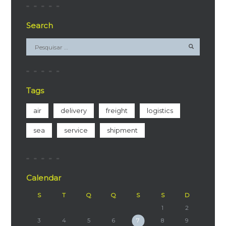
Search
Tags
air
delivery
freight
logistics
sea
service
shipment
Calendar
S
T
Q
Q
S
S
D
1
2
3
4
5
6
7
8
9