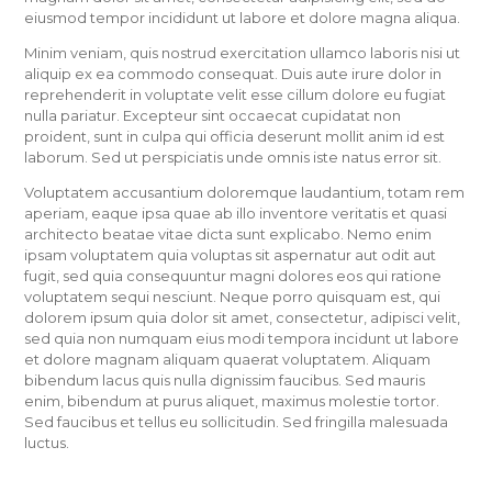
eiusmod tempor incididunt ut labore et dolore magna aliqua.
Minim veniam, quis nostrud exercitation ullamco laboris nisi ut
aliquip ex ea commodo consequat. Duis aute irure dolor in
reprehenderit in voluptate velit esse cillum dolore eu fugiat
nulla pariatur. Excepteur sint occaecat cupidatat non
proident, sunt in culpa qui officia deserunt mollit anim id est
laborum. Sed ut perspiciatis unde omnis iste natus error sit.
Voluptatem accusantium doloremque laudantium, totam rem
aperiam, eaque ipsa quae ab illo inventore veritatis et quasi
architecto beatae vitae dicta sunt explicabo. Nemo enim
ipsam voluptatem quia voluptas sit aspernatur aut odit aut
fugit, sed quia consequuntur magni dolores eos qui ratione
voluptatem sequi nesciunt. Neque porro quisquam est, qui
dolorem ipsum quia dolor sit amet, consectetur, adipisci velit,
sed quia non numquam eius modi tempora incidunt ut labore
et dolore magnam aliquam quaerat voluptatem. Aliquam
bibendum lacus quis nulla dignissim faucibus. Sed mauris
enim, bibendum at purus aliquet, maximus molestie tortor.
Sed faucibus et tellus eu sollicitudin. Sed fringilla malesuada
luctus.