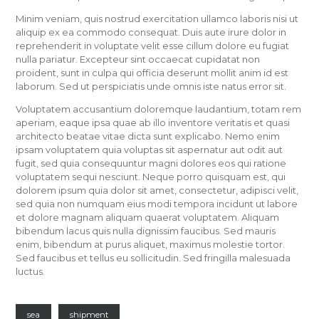
Minim veniam, quis nostrud exercitation ullamco laboris nisi ut
aliquip ex ea commodo consequat. Duis aute irure dolor in
reprehenderit in voluptate velit esse cillum dolore eu fugiat
nulla pariatur. Excepteur sint occaecat cupidatat non
proident, sunt in culpa qui officia deserunt mollit anim id est
laborum. Sed ut perspiciatis unde omnis iste natus error sit.
Voluptatem accusantium doloremque laudantium, totam rem
aperiam, eaque ipsa quae ab illo inventore veritatis et quasi
architecto beatae vitae dicta sunt explicabo. Nemo enim
ipsam voluptatem quia voluptas sit aspernatur aut odit aut
fugit, sed quia consequuntur magni dolores eos qui ratione
voluptatem sequi nesciunt. Neque porro quisquam est, qui
dolorem ipsum quia dolor sit amet, consectetur, adipisci velit,
sed quia non numquam eius modi tempora incidunt ut labore
et dolore magnam aliquam quaerat voluptatem. Aliquam
bibendum lacus quis nulla dignissim faucibus. Sed mauris
enim, bibendum at purus aliquet, maximus molestie tortor.
Sed faucibus et tellus eu sollicitudin. Sed fringilla malesuada
luctus.
sea
shipment