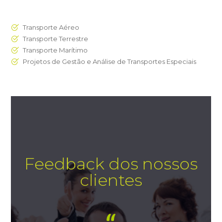
Transporte Aéreo
Transporte Terrestre
Transporte Marítimo
Projetos de Gestão e Análise de Transportes Especiais
Feedback dos nossos
clientes