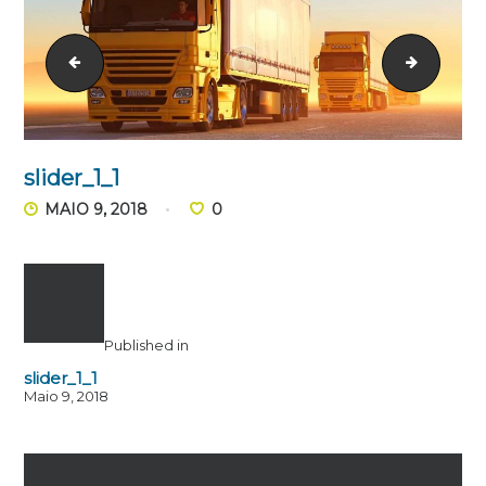
retina-logo-home-2
slider_i
slider_1_1
MAIO 9, 2018
0
Published in
slider_1_1
Maio 9, 2018