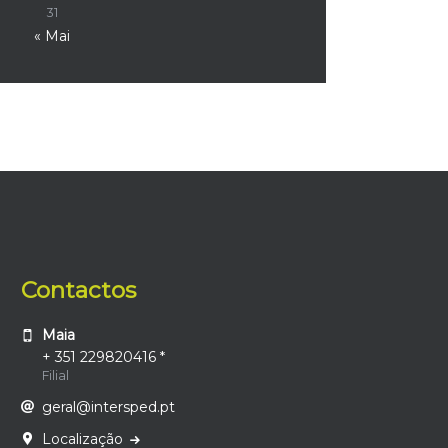
31
« Mai
Contactos
Maia
+ 351 229820416 *
Filial
geral@intersped.pt
Localização