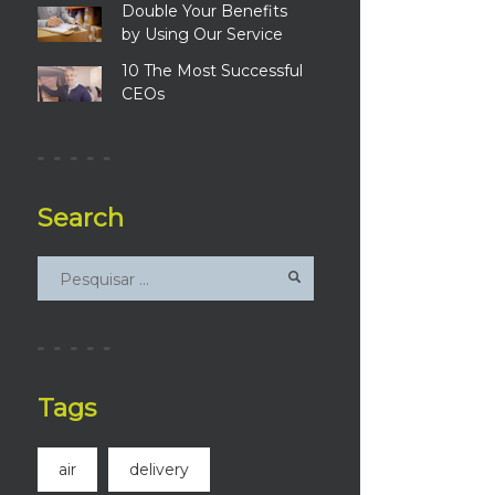
Double Your Benefits
by Using Our Service
10 The Most Successful
CEOs
Search
Tags
air
delivery