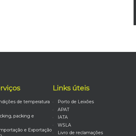
erviços
Links úteis
ndições de temperatura
Porto de Leixões
APAT
king, packing e
IATA
WSLA
mportação e Exportação
Livro de reclamações