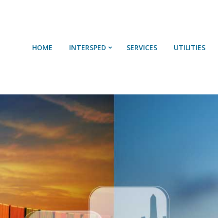
HOME
SOBRE NÓS
HOME
INTERSPED
SERVICES
UTILITIES
SERVIÇOS
UTILIDADES
CONTACTOS