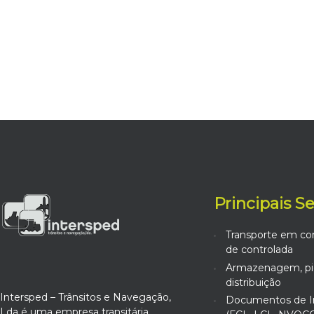
Principais S
Transporte em co
de controlada
Armazenagem, pic
distribuição
Intersped – Trânsitos e Navegação,
Documentos de I
Lda é uma empresa transitária