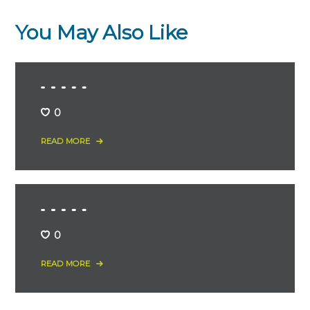
You May Also Like
0
READ MORE
0
READ MORE