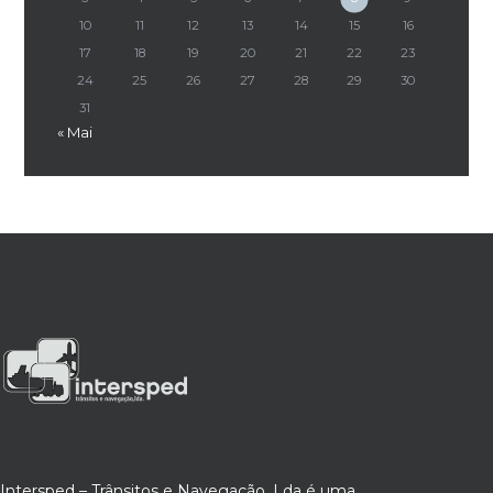
10
11
12
13
14
15
16
17
18
19
20
21
22
23
24
25
26
27
28
29
30
31
« Mai
Intersped – Trânsitos e Navegação, Lda é uma