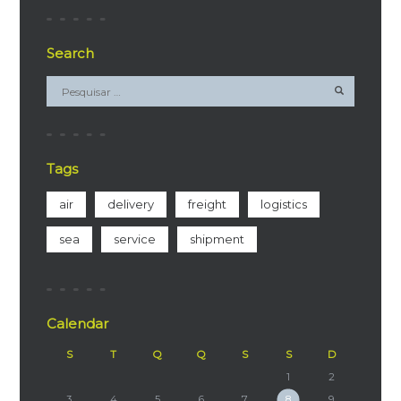
Search
Tags
air
delivery
freight
logistics
sea
service
shipment
Calendar
S
T
Q
Q
S
S
D
1
2
3
4
5
6
7
8
9