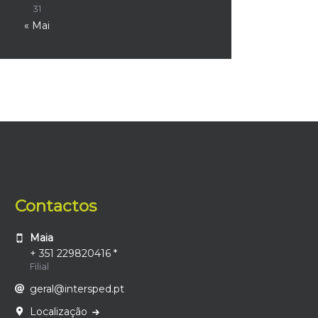
31
« Mai
Contactos
Maia
+ 351 229820416 *
Filial
geral@intersped.pt
Localização