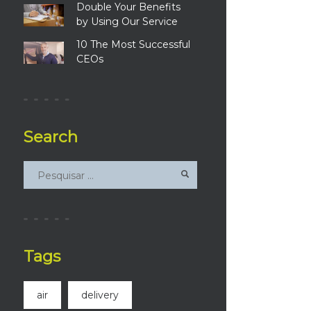
Double Your Benefits
by Using Our Service
10 The Most Successful
CEOs
Search
Tags
air
delivery