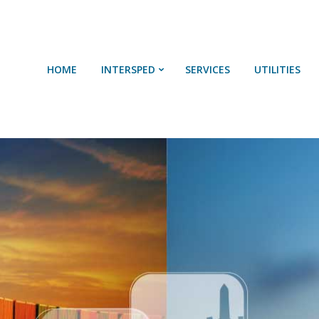
HOME
SOBRE NÓS
HOME
INTERSPED
SERVICES
UTILITIES
SERVIÇOS
UTILIDADES
CONTACTOS