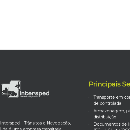
Principais S
Transporte em co
de controlada
Armazenagem, pic
distribuição
Intersped – Trânsitos e Navegação,
Documentos de I
Lda é uma empresa transitária