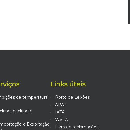
erviços
Links úteis
ndições de temperatura
Porto de Leixões
APAT
king, packing e
IATA
WSLA
mportação e Exportação
Livro de reclamações