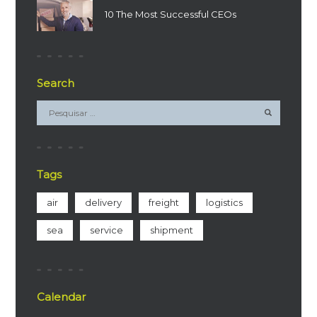
10 The Most Successful CEOs
Search
Tags
air
delivery
freight
logistics
sea
service
shipment
Calendar