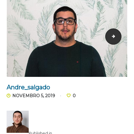
andresa
Andre_salgado
NOVEMBRO 5, 2019
0
Published in