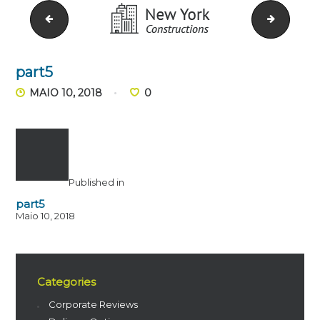
part4-hover
part5-h
part5
MAIO 10, 2018
0
Published in
part5
Maio 10, 2018
Categories
Corporate Reviews