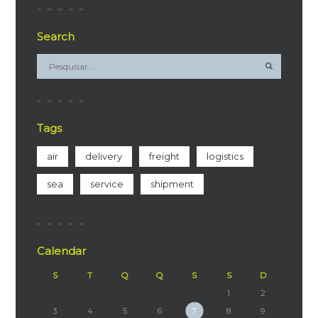
Search
Tags
air
delivery
freight
logistics
sea
service
shipment
Calendar
S
T
Q
Q
S
S
D
1
2
3
4
5
6
7
8
9