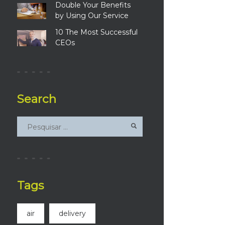
Double Your Benefits
by Using Our Service
10 The Most Successful
CEOs
Search
Tags
air
delivery