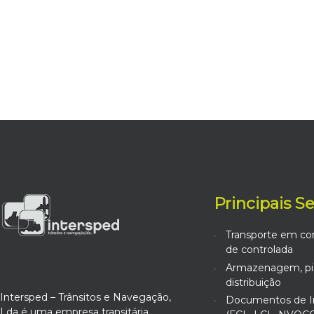
Principais S
Transporte em co
de controlada
Armazenagem, pic
distribuição
Intersped – Trânsitos e Navegação,
Documentos de I
Lda é uma empresa transitária