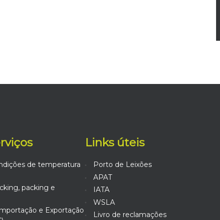
erviços
Links úteis
ndições de temperatura
Porto de Leixões
APAT
king, packing e
IATA
WSLA
mportação e Exportação
Livro de reclamações