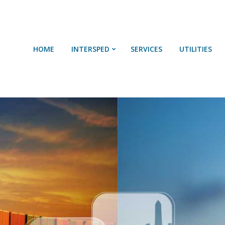
HOME
SOBRE NÓS
HOME
INTERSPED
SERVICES
UTILITIES
SERVIÇOS
UTILIDADES
CONTACTOS