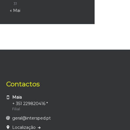
31
« Mai
Contactos
Maia
+ 351 229820416 *
Filial
geral@intersped.pt
Localização