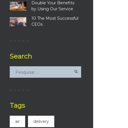
Double Your Benefits
by Using Our Service
10 The Most Successful
CEOs
Search
Tags
air
delivery