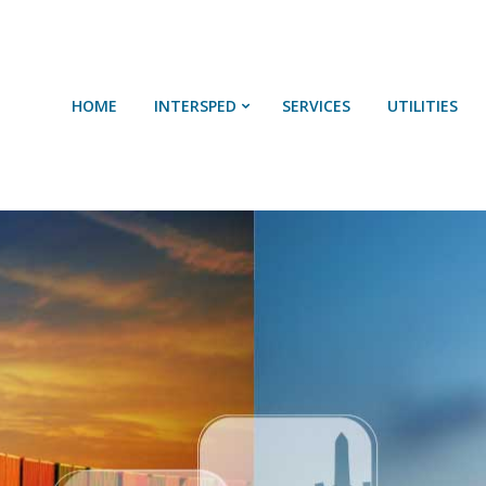
HOME
SOBRE NÓS
HOME
INTERSPED
SERVICES
UTILITIES
SERVIÇOS
UTILIDADES
CONTACTOS