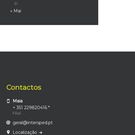
31
« Mai
Contactos
Maia
+ 351 229820416 *
Filial
geral@intersped.pt
Localização