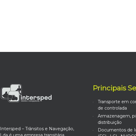
Principais S
Transporte em co
de controlada
Armazenagem, pic
distribuição
Intersped – Trânsitos e Navegação,
Documentos de I
Lda é uma empresa transitária