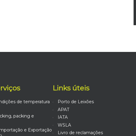
erviços
Links úteis
ndições de temperatura
Porto de Leixões
APAT
king, packing e
IATA
WSLA
mportação e Exportação
Livro de reclamações