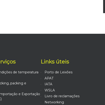
erviços
Links úteis
ndições de temperatura
Porto de Leixões
APAT
king, packing e
IATA
WSLA
mportação e Exportação
Livro de reclamações
)
Networking