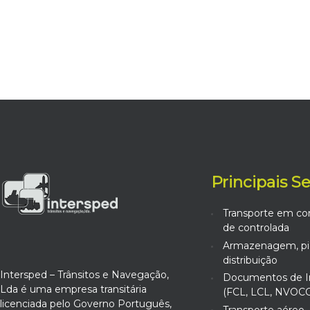
Principais S
Transporte em co
de controlada
Armazenagem, pic
distribuição
Intersped – Trânsitos e Navegação,
Documentos de I
Lda é uma empresa transitária
(FCL, LCL, NVOCC
licenciada pelo Governo Português,
Transporte aéreo