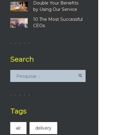
Double Your Benefits
by Using Our Service
10 The Most Successful
CEOs
Search
Tags
air
delivery