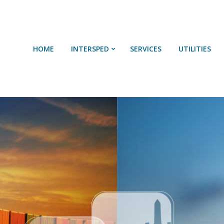
HOME
SOBRE NÓS
HOME
INTERSPED
SERVICES
UTILITIES
SERVIÇOS
UTILIDADES
CONTACTOS