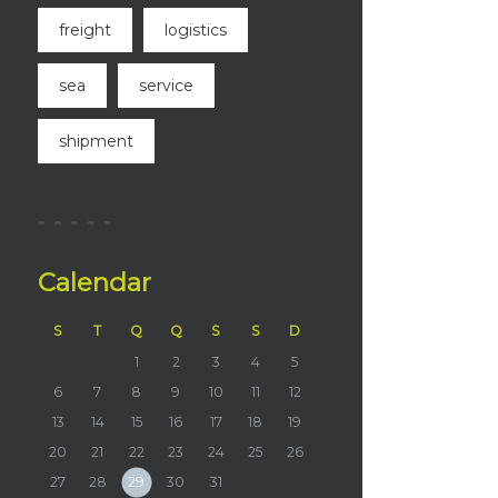
freight
logistics
sea
service
shipment
Calendar
S
T
Q
Q
S
S
D
1
2
3
4
5
6
7
8
9
10
11
12
13
14
15
16
17
18
19
20
21
22
23
24
25
26
27
28
29
30
31