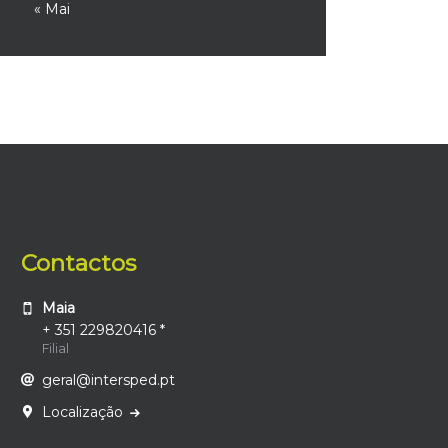
« Mai
Contactos
Maia
+ 351 229820416 *
Filial
geral@intersped.pt
Localização