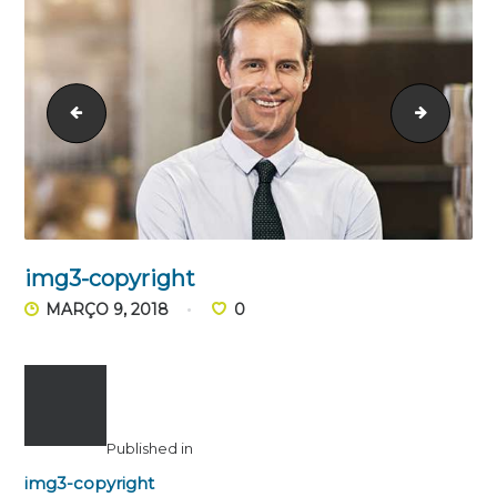
team-6-copyright
bg_team
img3-copyright
MARÇO 9, 2018
0
Published in
img3-copyright