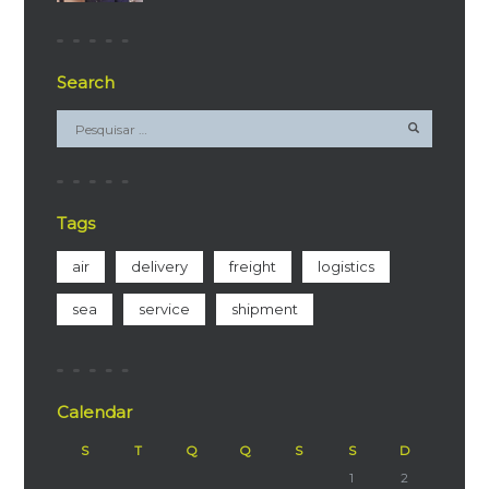
Search
Tags
air
delivery
freight
logistics
sea
service
shipment
Calendar
S
T
Q
Q
S
S
D
1
2