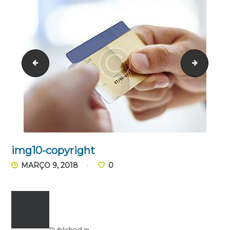
img9-copyright
bg_apps
img10-copyright
MARÇO 9, 2018
0
Published in