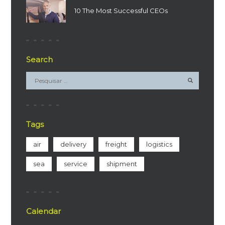
10 The Most Successful CEOs
Search
Tags
air
delivery
freight
logistics
sea
service
shipment
Calendar