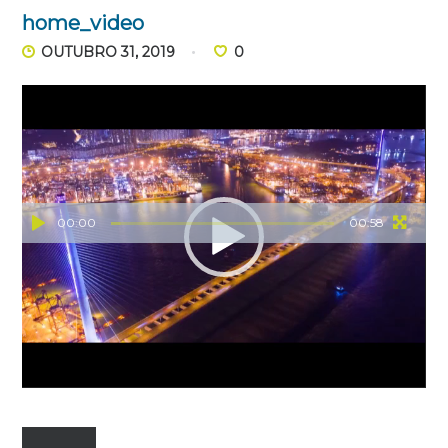
home_video
OUTUBRO 31, 2019
0
Reprodutor
de
vídeo
00:00
00:58