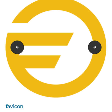
retina-logo
logo
favicon