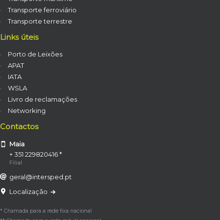
Transporte ferroviário
Transporte terrestre
Links úteis
Porto de Leixões
APAT
IATA
WSLA
Livro de reclamações
Networking
Contactos
Maia
+ 351 229820416 *
Filial
geral@intersped.pt
Localização
* Chamada para a rede fixa nacional