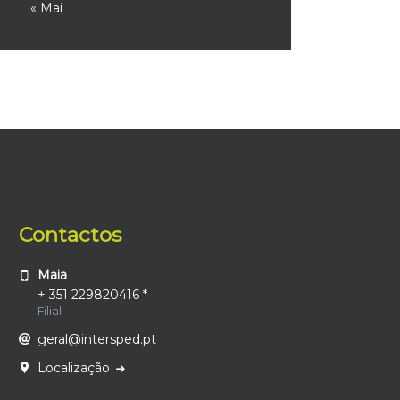
« Mai
Contactos
Maia
+ 351 229820416 *
Filial
geral@intersped.pt
Localização