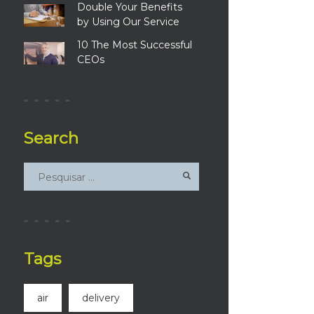
Double Your Benefits
by Using Our Service
10 The Most Successful
CEOs
Search
Tags
air
delivery