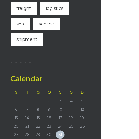
freight
logistics
sea
service
shipment
Calendar
S
T
Q
Q
S
S
D
1
2
3
4
5
6
7
8
9
10
11
12
13
14
15
16
17
18
19
20
21
22
23
24
25
26
27
28
29
30
31