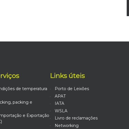
erviços
Links úteis
ndições de temperatura
Porto de Leixões
APAT
king, packing e
IATA
WSLA
mportação e Exportação
Livro de reclamações
)
Networking