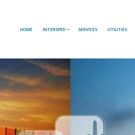
HOME
SOBRE NÓS
HOME
INTERSPED
SERVICES
UTILITIES
SERVIÇOS
UTILIDADES
CONTACTOS