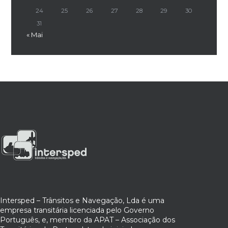
24
25
26
27
28
29
30
31
« Mai
Intersped – Trânsitos e Navegação, Lda é uma
empresa transitária licenciada pelo Governo
Português, e, membro da APAT – Associação dos