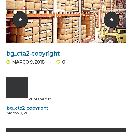
icon-3-copyright
bg_cta3
bg_cta2-copyright
MARÇO 9, 2018
0
Published in
bg_cta2-copyright
Março 9, 2018