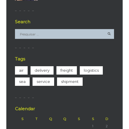
Search
Tags
air
delivery
freight
logistics
sea
service
shipment
Calendar
S
T
Q
Q
S
S
D
1
2