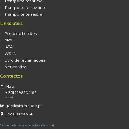
Transporte marítimo
Transporte ferroviário
Transporte terrestre
Links úteis
Porto de Leixões
APAT
IATA
WSLA
Livro de reclamações
Networking
Contactos
Maia
+ 351 229820416 *
Filial
geral@intersped.pt
Localização
* Chamada para a rede fixa nacional