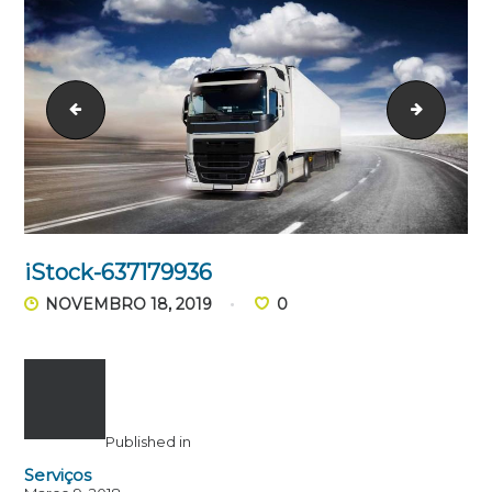
iStock-467362117_opt
packagi
iStock-637179936
NOVEMBRO 18, 2019
0
Published in
Serviços