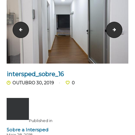
intersped_sobre_15
intersp
intersped_sobre_16
OUTUBRO 30, 2019
0
Published in
Sobre a Intersped
Maio 28, 2018