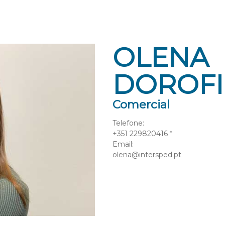
OLENA
DOROFI
Comercial
Telefone:
+351 229820416 *
Email:
olena@intersped.pt