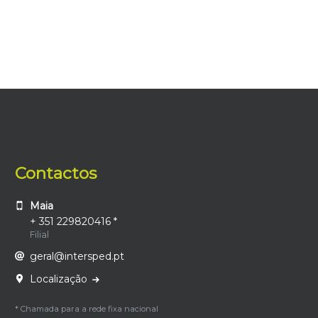
Contactos
Maia
+ 351 229820416 *
Filial
geral@intersped.pt
Localização
* Chamada para a rede fixa nacional