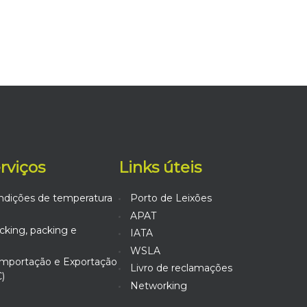
erviços
Links úteis
ndições de temperatura
Porto de Leixões
APAT
king, packing e
IATA
WSLA
mportação e Exportação
Livro de reclamações
)
Networking