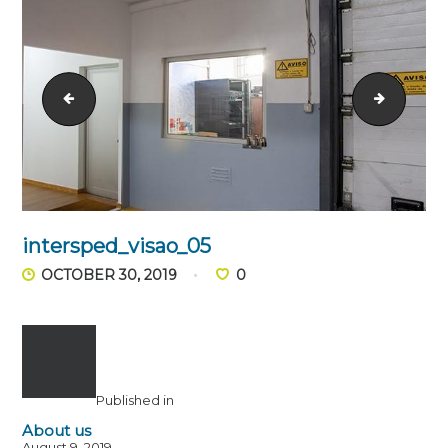
intersped_visao_04
intersp
intersped_visao_05
OCTOBER 30, 2019
0
Published in
About us
August 9, 2019