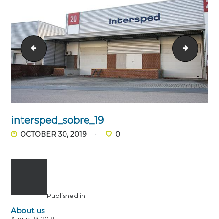
intersped_sobre_18
interspe
intersped_sobre_19
OCTOBER 30, 2019
0
Published in
About us
August 9, 2019