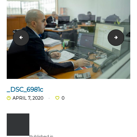
_DSC_6961d
_DSC_7
_DSC_6981c
APRIL 7, 2020
0
Published in