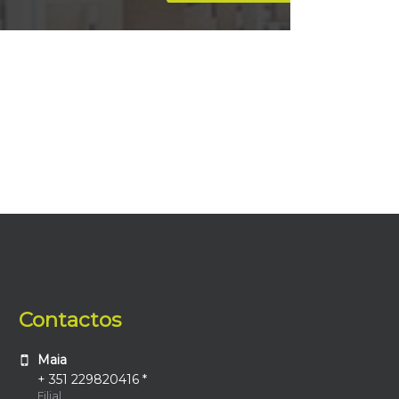
Contactos
Maia
+ 351 229820416 *
Filial