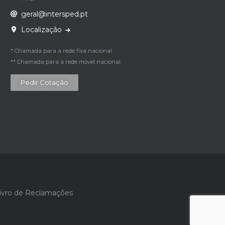
geral@intersped.pt
Localização
* Chamada para a rede fixa nacional
** Chamada para a rede móvel nacional
Pedir Cotação
ivro de Reclamações