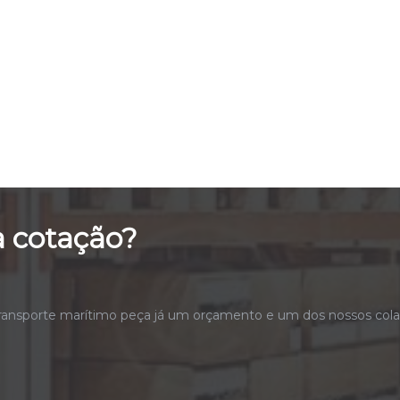
 cotação?
ransporte marítimo peça já um orçamento e um dos nossos colab