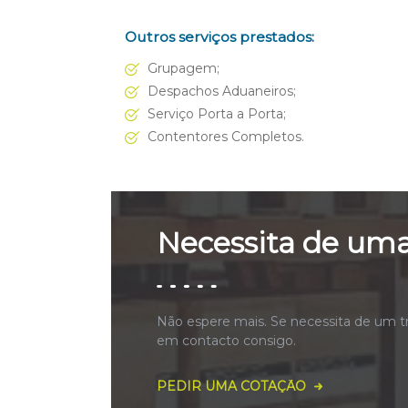
Outros serviços prestados:
Grupagem;
Despachos Aduaneiros;
Serviço Porta a Porta;
Contentores Completos.
Necessita de uma
Não espere mais. Se necessita de um t
em contacto consigo.
PEDIR UMA COTAÇÃO