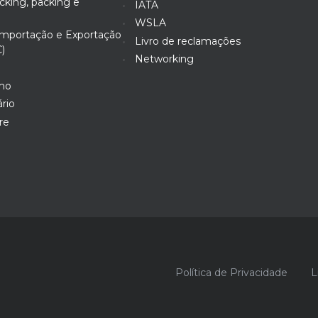
king, packing e
IATA
WSLA
mportação e Exportação
Livro de reclamações
)
Networking
imo
ário
re
Política de Privacidade
L